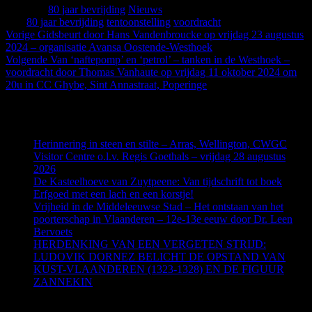
Categorie
80 jaar bevrijding
Nieuws
Tags
80 jaar bevrijding
tentoonstelling
voordracht
Bericht
Vorig
Vorige
Gidsbeurt door Hans Vandenbroucke op vrijdag 23 augustus
bericht
2024 – organisatie Avansa Oostende-Westhoek
navigatie
Volgend
Volgende
Van ‘naftepomp’ en ‘petrol’ – tanken in de Westhoek –
bericht
voordracht door Thomas Vanhaute op vrijdag 11 oktober 2024 om
20u in CC Ghybe, Sint Annastraat, Poperinge
Recent Posts
Herinnering in steen en stilte – Arras, Wellington, CWGC
Visitor Centre o.l.v. Regis Goethals – vrijdag 28 augustus
2026
De Kasteelhoeve van Zuytpeene: Van tijdschrift tot boek
Erfgoed met een lach en een korstje!
Vrijheid in de Middeleeuwse Stad – Het ontstaan van het
poorterschap in Vlaanderen – 12e-13e eeuw door Dr. Leen
Bervoets
HERDENKING VAN EEN VERGETEN STRIJD:
LUDOVIK DORNEZ BELICHT DE OPSTAND VAN
KUST-VLAANDEREN (1323-1328) EN DE FIGUUR
ZANNEKIN
Recent Comments