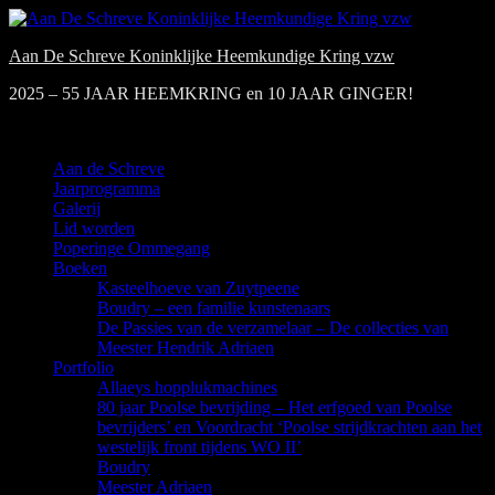
Ga
naar
Aan De Schreve Koninklijke Heemkundige Kring vzw
de
inhoud
2025 – 55 JAAR HEEMKRING en 10 JAAR GINGER!
Menu
Aan de Schreve
Jaarprogramma
Galerij
Lid worden
Poperinge Ommegang
Boeken
Kasteelhoeve van Zuytpeene
Boudry – een familie kunstenaars
De Passies van de verzamelaar – De collecties van
Meester Hendrik Adriaen
Portfolio
Allaeys hopplukmachines
80 jaar Poolse bevrijding – Het erfgoed van Poolse
bevrijders’ en Voordracht ‘Poolse strijdkrachten aan het
westelijk front tijdens WO II’
Boudry
Meester Adriaen